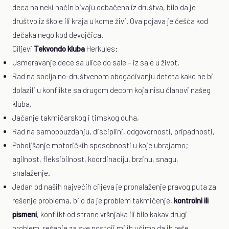
deca na neki način bivaju odbačena iz društva, bilo da je
društvo iz škole ili kraja u kome živi. Ova pojava je češća kod
dečaka nego kod devojčica.
Ciljevi
Tekvondo kluba
Herkules:
Usmeravanje dece sa ulice do sale – iz sale u život.
Rad na socijalno-društvenom obogaćivanju deteta kako ne bi
dolazili u konflikte sa drugom decom koja nisu članovi našeg
kluba,
Jačanje takmičarskog i timskog duha,
Rad na samopouzdanju, disciplini, odgovornosti, pripadnosti,
Poboljšanje motoričkih sposobnosti u koje ubrajamo;
agilnost, fleksibilnost, koordinaciju, brzinu, snagu,
snalaženje.
Jedan od naših najvećih ciljeva je pronalaženje pravog puta za
rešenje problema, bilo da je problem takmičenje,
kontrolni ili
pismeni
, konflikt od strane vršnjaka ili bilo kakav drugi
problem, rešenje za sve postoji mi ih učimo da ih reše.