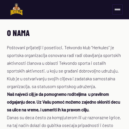
O NAMA
Poštovani prijatelji i posetioci, Tekvondo klub “Herkules” je
sportska organizacija osnovana radi radi obavljanja sportskih
aktivnosti članova u oblasti Tekvondo sporta i ostalih
sportskih aktivnosti, u koju se građani dobrovoljno udružuju.
Klub je u ostvarivanju svojih ciljeva i zadataka samostalna
organizacija, sa statusom sportskog udruženja.
Naš najveći cilj je da pomognemo roditeljima u pravilnom
odgajanju dece. Uz Vašu pomoć možemo zajedno skloniti decu
sa ulice na vreme, i usmeriti ih ka pravom cilju.
Danas su deca često za kompjuterom ili uz raznorazne igrice,
na taj način dolazi do gubitka osećaja pripadnosti i često