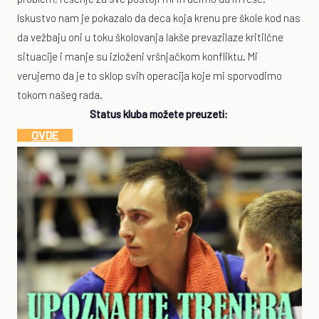
Iskustvo nam je pokazalo da deca koja krenu pre škole kod nas
da vežbaju oni u toku školovanja lakše prevazilaze kritilčne
situacije i manje su izloženi vršnjačkom konfliktu. Mi
verujemo da je to sklop svih operacija koje mi sporvodimo
tokom našeg rada.
Status kluba možete preuzeti:
OVDE