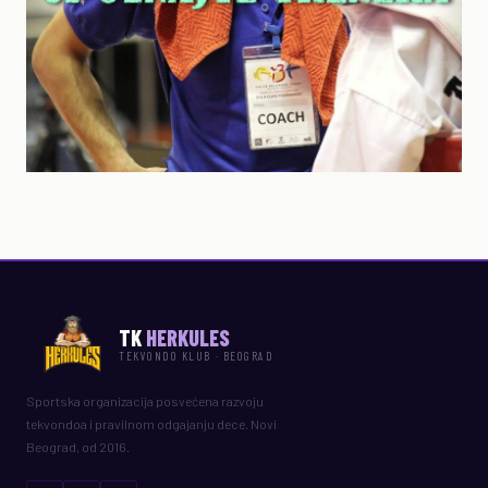
TK
HERKULES
TEKVONDO KLUB · BEOGRAD
Sportska organizacija posvećena razvoju
tekvondoa i pravilnom odgajanju dece. Novi
Beograd, od 2016.