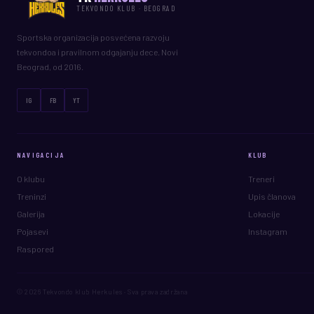
TEKVONDO KLUB · BEOGRAD
Sportska organizacija posvećena razvoju
tekvondoa i pravilnom odgajanju dece. Novi
Beograd, od 2016.
IG
FB
YT
NAVIGACIJA
KLUB
O klubu
Treneri
Treninzi
Upis članova
Galerija
Lokacije
Pojasevi
Instagram
Raspored
© 2026 Tekvondo klub Herkules · Sva prava zadržana