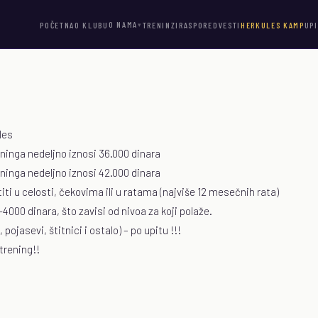
O NAMA
POČETNA
O KLUBU
TRENINZI
RASPORED
VESTI
HERKULES KAMP
UP
▾
les
eninga nedeljno iznosi 36.000 dinara
eninga nedeljno iznosi 42.000 dinara
iti u celosti, čekovima ili u ratama (najviše 12 mesečnih rata)
000 dinara, što zavisi od nivoa za koji polaže.
pojasevi, štitnici i ostalo) – po upitu !!!
 trening!!