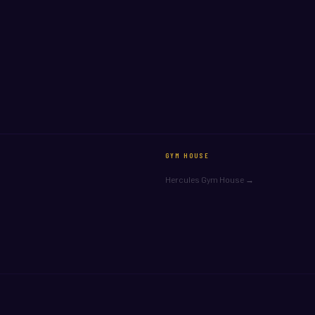
GYM HOUSE
Hercules Gym House →