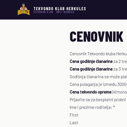
TEKVONDO KLUB HERKULES
TEKVONDO KLUB · NOVI BEOGRAD
CENOVNIK
Cenovnik Tekvondo kluba Herku
Cena godišnje članarine
za 2 tr
Cena godišnje članarine
za 3 tr
Godišnja članarina se može plat
Cena polaganja je između 3000-4
Cena tekvondo opreme
(kimono, 
Prijavite se za besplatni probni
Ime i prezime roditelja:
*
First
Last