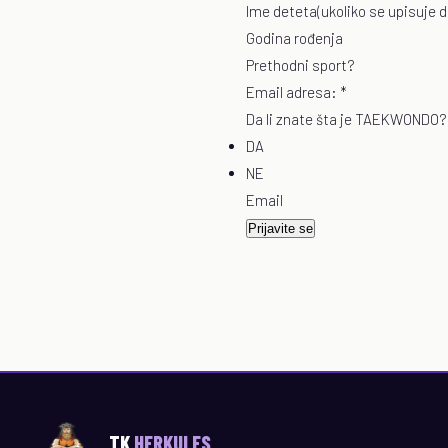
Ime deteta(ukoliko se upisuje d
Godina rođenja
Prethodni sport?
Email adresa:
*
Da li znate šta je TAEKWONDO?
DA
NE
Email
Prijavite se
TK
HERKULES